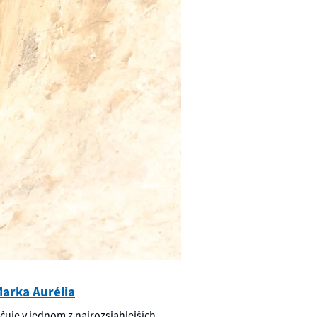
Marka Aurélia
ačuje v jednom z najrozsiahlejších