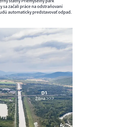
erný štátny Priemyselný park
y sa začali práce na odstraňovaní
nebudú automaticky predstavovať odpad.