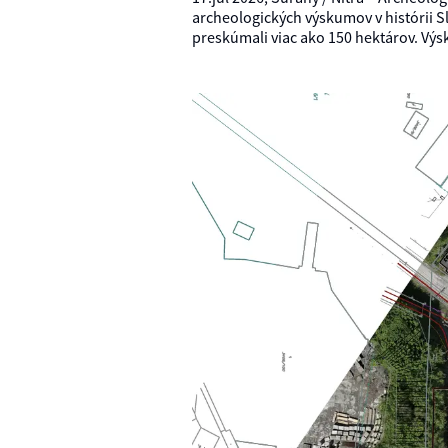
archeologických výskumov v histórii S
preskúmali viac ako 150 hektárov. Výs