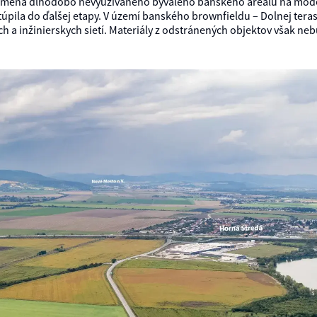
 Premena dlhodobo nevyužívaného bývalého banského areálu na mod
ila do ďalšej etapy. V území banského brownfieldu – Dolnej teras
ch a inžinierskych sietí. Materiály z odstránených objektov však 