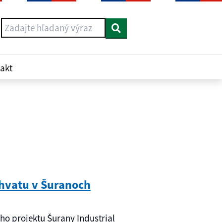
Vyhľadať
akt
chvatu v Šuranoch
ého projektu Šurany Industrial