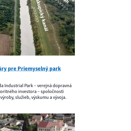
túry pre Priemyselný park
eda Industrial Park – verejná dopravná
joritného investora – spoločnosti
výroby, služieb, výskumu a vývoja.