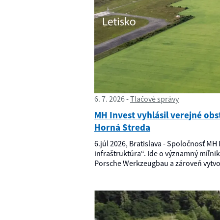
6. 7. 2026
Tlačové správy
MH Invest vyhlásil verejné ob
Horná Streda
6.júl 2026, Bratislava - Spoločnosť MH
infraštruktúra“. Ide o významný míľnik
Porsche Werkzeugbau a zároveň vytvorí