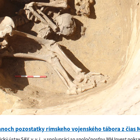
ranoch pozostatky rímskeho vojenského tábora z čias 
ický ústav SAV, v. v. i., v spolupráci so spoločnosťou MH Invest pokr