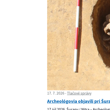
17. 7. 2026
Tlačové správy
Archeológovia objavili pri Šu
17.júl 2026, Šurany / Nitra – Archeolog