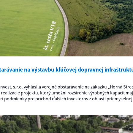
starávanie na výstavbu kľúčovej dopravnej infraštruk
 Invest, s.r.o. vyhlásila verejné obstarávanie na zákazku „Horná Str
 realizácie projektu, ktorý umožní rozšírenie výrobných kapacít ma
 podmienky pre príchod ďalších investorov z oblasti priemyselnej 