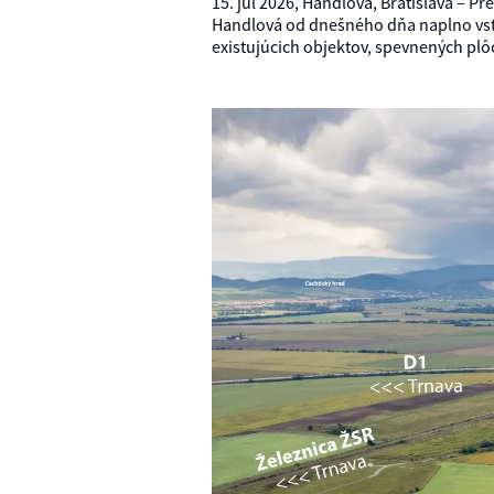
15. júl 2026, Handlová, Bratislava –
Handlová od dnešného dňa naplno vstúp
existujúcich objektov, spevnených plô