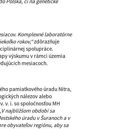
do Poľska, či na genetické
esiacov. Komplexné laboratórne
iekoľko rokov,“
zdôrazňuje
ciplinárnej spolupráce.
etapy výskumu v rámci územia
ledujúcich mesiacoch.
ého pamiatkového úradu Nitra,
ogických nálezov alebo
v. v. i. so spoločnosťou MH
„
V najbližšom období sa
Mestského úradu v Šuranoch a v
pre obyvateľov regiónu, aby sa