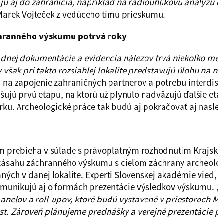
jú aj do zahraničia, napríklad na rádiouhlíkovú analýzu 
Marek Vojteček z vedúceho tímu prieskumu.
hranného výskumu potrvá roky
dnej dokumentácie a evidencia nálezov trvá niekoľko m
šak pri takto rozsiahlej lokalite predstavujú úlohu na n
 na zapojenie zahraničných partnerov a potrebu interdis
ujú prvú etapu, na ktorú už plynulo nadväzujú ďalšie 
rku. Archeologické práce tak budú aj pokračovať aj nas
m prebieha v súlade s právoplatným rozhodnutím Krajsk
 zásahu záchranného výskumu s cieľom záchrany archeol
ých v danej lokalite. Experti Slovenskej akadémie vied, 
komunikujú aj o formách prezentácie výsledkov výskumu. 
anelov a roll-upov, ktoré budú vystavené v priestoroch 
st. Zároveň plánujeme prednášky a verejné prezentácie 