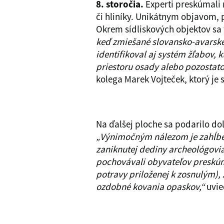
8. storočia.
Experti preskúmali 
či hliníky. Unikátnym objavom,
Okrem sídliskových objektov sa 
keď zmiešané slovansko-avarské 
identifikoval aj systém žľabov, 
priestoru osady alebo pozostato
kolega Marek Vojteček, ktorý je
Na ďalšej ploche sa podarilo do
„Výnimočným nálezom je zahĺben
zaniknutej dediny archeológovi
pochovávali obyvateľov preskúma
potravy priloženej k zosnulým),
ozdobné kovania opaskov,“
uvie