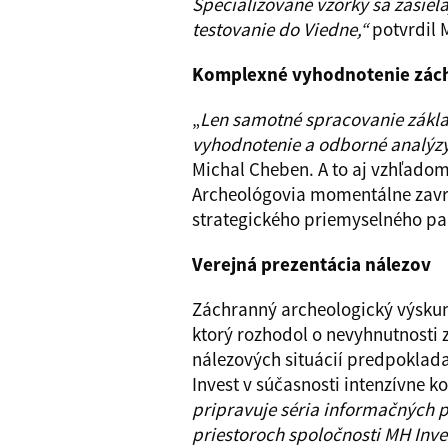
Špecializované vzorky sa zasiela
testovanie do Viedne,“
potvrdil 
Komplexné vyhodnotenie zác
„
Len samotné spracovanie zákla
vyhodnotenie a odborné analýzy v
Michal Cheben. A to aj vzhľadom
Archeológovia momentálne završ
strategického priemyselného pa
Verejná prezentácia nálezov
Záchranný archeologický výsku
ktorý rozhodol o nevyhnutnosti
nálezových situácií predpokladan
Invest v súčasnosti intenzívne 
pripravuje séria informačných p
priestoroch spoločnosti MH Inve