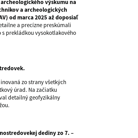
o archeologického výskumu na
hnikov a archeologických
SAV) od marca 2025 až doposiaľ
etailne a precízne preskúmali
o s prekládkou vysokotlakového
stredovek.
dinovaná zo strany všetkých
tkový úrad. Na začiatku
al detailný geofyzikálny
žou.
snostredovekej dediny zo 7. –