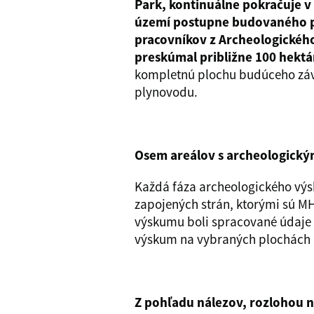
Park, kontinuálne pokračuje 
území postupne budovaného pr
pracovníkov z Archeologického
preskúmal približne 100 hekt
kompletnú plochu budúceho závo
plynovodu.
Osem areálov s archeologickým
Každá fáza archeologického výsk
zapojených strán, ktorými sú MH
výskumu boli spracované údaje 
výskum na vybraných plochách 
Z pohľadu nálezov, rozlohou na