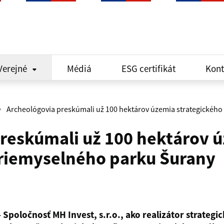
Verejné
Médiá
ESG certifikát
Kont
Archeológovia preskúmali už 100 hektárov územia strategickéh
reskúmali už 100 hektárov 
Priemyselného parku Šurany
Spoločnosť MH Invest, s.r.o., ako realizátor strategic