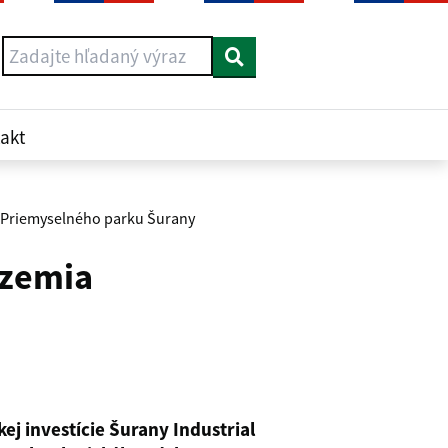
Vyhľadať
akt
o Priemyselného parku Šurany
územia
kej investície Šurany Industrial