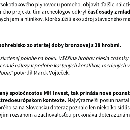
sokotlakového plynovodu pomohol objaviť ďalšie nálezi
čného projektu tím archeológov odkryl
časť osady z mla
ch jám a hliníkov, ktoré slúžili ako zdroj stavebného ma
pohrebisko zo staršej doby bronzovej s 38 hrobmi.
j skrčenej polohe na boku. Väčšina hrobov niesla známky 
 cenné nálezy v podobe kostených korálikov, medených v
zdoba,“
potvrdil Marek Vojteček.
ný spoločnosťou MH Invest, tak prináša nové poznat
v stredoeurópskom kontexte.
Najvýraznejší posun nastal
 ktorého sa na Slovensku doteraz poznalo len niekoľko sí
vojím rozsahom a zachovalosťou prekonáva doteraz známe