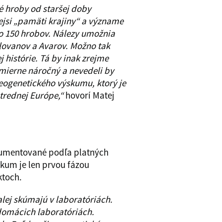
 hroby od staršej doby
ejsi „pamäti krajiny“ a význame
ko 150 hrobov. Nálezy umožnia
Slovanov a Avarov.
Možno tak
 histórie. Tá by inak zrejme
smierne náročný a nevedeli by
eogenetického výskumu, ktorý je
trednej Európe,“
hovorí Matej
okumentované podľa platných
skum je len prvou fázou
ktoch.
alej skúmajú v laboratóriách.
 domácich laboratóriách.