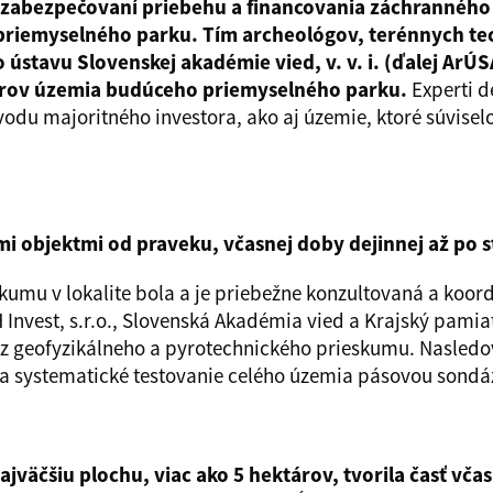
v zabezpečovaní priebehu a financovania záchrannéh
iemyselného parku. Tím archeológov, terénnych tec
 ústavu Slovenskej akadémie vied, v. v. i. (ďalej ArÚ
árov územia budúceho priemyselného parku.
Experti d
du majoritného investora, ako aj územie, ktoré súvisel
i objektmi od praveku, včasnej doby dejinnej až po 
umu v lokalite bola a je priebežne konzultovaná a koor
 Invest, s.r.o., Slovenská Akadémia vied a Krajský pamia
z geofyzikálneho a pyrotechnického prieskumu. Nasledov
a systematické testovanie celého územia pásovou sondá
jväčšiu plochu, viac ako 5 hektárov, tvorila časť vča