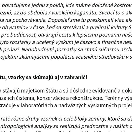
a považujeme jednu z polôh, kde máme doložené kostrové
eznú, až do obdobia Avarského kaganátu. Svedčí to o ak
elia na pochovávanie. Doposiaľ sme tu preskúmali viac a
 obyvateľov v čase, keď sa stretávali a prelínali kultúry 
 pre budúcnosť, otvárajú cestu k lepšiemu poznaniu našej
akýto rozsiahly a ucelený výskum je časovo a finančne ne
ok peňazí. Nadobudnuté poznatky sa stanú súčasťou arch
jektmi skúmajúcimi populácie včasného stredoveku v s
u, vzorky sa skúmajú aj v zahraničí
na stávajú majetkom štátu a sú dôsledne evidované a d
za ich čistenia, konzervácie a rekonštrukcie. Terénny vý
račuje v laboratóriách a nadväzných výskumných proje
até rôzne druhy vzoriek či celé bloky zeminy, ktoré sa ď
ntropologické analýzy sa realizujú prednostne v našich