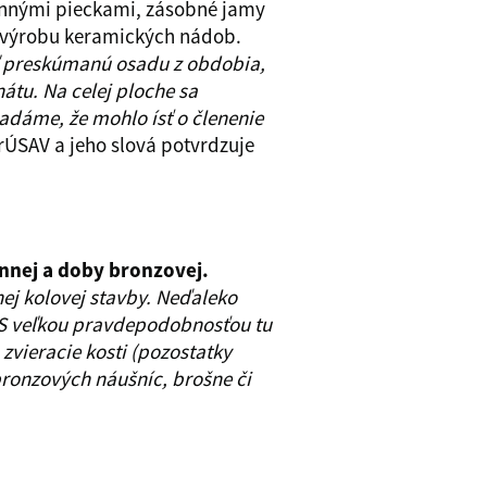
ennými pieckami, zásobné jamy
a výrobu keramických nádob.
aľ preskúmanú osadu z obdobia,
átu. Na celej ploche sa
ladáme, že mohlo ísť o členenie
ArÚSAV a jeho slová potvrdzuje
nnej a doby bronzovej.
j kolovej stavby. Neďaleko
. S veľkou pravdepodobnosťou tu
zvieracie kosti (pozostatky
bronzových náušníc, brošne či