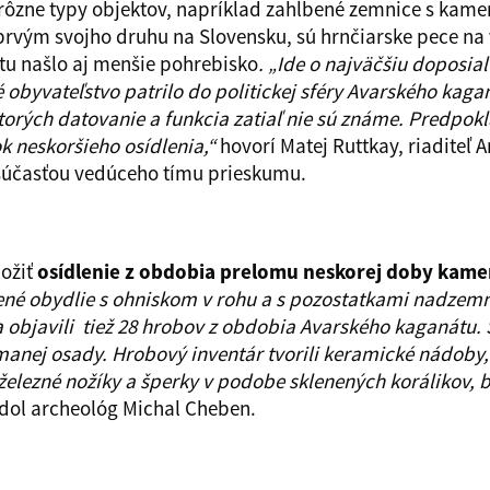
rôzne typy objektov, napríklad zahĺbené zemnice s kam
 prvým svojho druhu na Slovensku, sú hrnčiarske pece n
tu našlo aj menšie pohrebisko
. „Ide o najväčšiu doposi
obyvateľstvo patrilo do politickej sféry Avarského kagan
ktorých datovanie a funkcia zatiaľ nie sú známe. Predpok
k neskoršieho osídlenia,“
hovorí Matej Ruttkay, riaditeľ 
 súčasťou vedúceho tímu prieskumu.
ložiť
osídlenie z obdobia prelomu neskorej doby kame
é obydlie s ohniskom v rohu a s pozostatkami nadzemne
a objavili tiež 28 hrobov z obdobia Avarského kaganátu
nej osady. Hrobový inventár tvorili keramické nádoby, 
 železné nožíky a šperky v podobe sklenených korálikov, 
dol archeológ Michal Cheben.