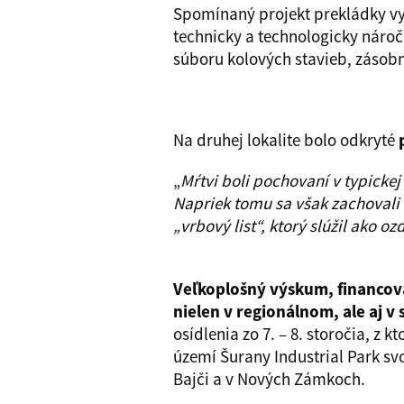
Spomínaný projekt prekládky vy
technicky a technologicky náro
súboru kolových stavieb, zásobný
Na druhej lokalite bolo odkryté
„
Mŕtvi boli pochovaní v typicke
Napriek tomu sa však zachovali
„vrbový list“, ktorý slúžil ako o
Veľkoplošný výskum, financova
nielen v regionálnom, ale aj 
osídlenia zo 7. – 8. storočia, z
území Šurany Industrial Park s
Bajči a v Nových Zámkoch.