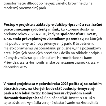
transformáciu dlhodobo nevyužívaného brownfieldu na
moderný priemyselný park.
Postup v projekte a základ pre ďalšie prípravné a realizačné
práce umožňuje aj dôležitý míľnik,
ku ktorému došlo na
prelome rokov 2025 a 2026, kedy sa
spoločnosť MH Invest,
s.r.o. stala právoplatným vlastníkom pozemkov,
na ktorých
má postupne vyrásť nový priemyselný park. K úspešnému
majetkoprávnemu vysporiadaniu približne 4,3 ha pozemkov v
areáli bývalých banských prevádzok došlo na základe podpisu
kúpnych zmlúv so spoločnosťami Hornonitrianske bane
Prievidza, a.s. a Hornonitrianske bane zamestnanecká, a.s. v
decembri 2025.
V rámci projektu sa v polovici roka 2026 počíta aj so začatím
búracích prác, na ktorých bude stáť budúci priemyselný
park a to v lokalite tzv. Dolnej terasy v bývalom areáli
Hornonitrianskych baní
. Spoločnosť MH Invest, s.r.o. už v
tejto súvislosti vyhlásila verejné obstarávanie na zhotoviteľa