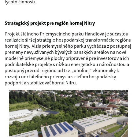
týchto činností.
Strategický projekt pre región hornej Nitry
Projekt štátneho Priemyselného parku Handlová je súčasťou
realizácie širšej stratégie hospodárskej transformácie regiónu
hornej Nitry. Vízia priemyselného parku vychádza z postupnej
premeny nevyužívaných bývalých banských areálov na nové
moderné priemyselné plochy pripravené pre investorov a ich
podnikateľské projekty s nízkou energetickou náročnosťou a
postupný prerod regiónu od tzv. „uhoľnej“ ekonomiky k
rozvoju udržateľného priemyslu s cieľom hospodársky
podporiť a stabilizovať hornú Nitru.