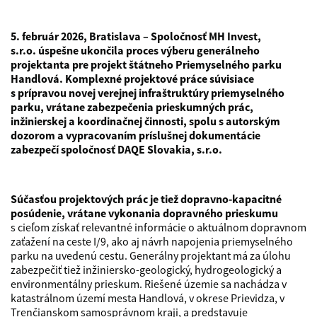
5. február 2026, Bratislava – Spoločnosť MH Invest,
s.r.o. úspešne ukončila proces výberu generálneho
projektanta pre projekt štátneho Priemyselného parku
Handlová. Komplexné projektové práce súvisiace
s prípravou novej verejnej infraštruktúry priemyselného
parku, vrátane zabezpečenia prieskumných prác,
inžinierskej a koordinačnej činnosti, spolu s autorským
dozorom a vypracovaním príslušnej dokumentácie
zabezpečí spoločnosť DAQE Slovakia, s.r.o.
Súčasťou projektových prác je tiež dopravno-kapacitné
posúdenie, vrátane vykonania dopravného prieskumu
s cieľom získať relevantné informácie o aktuálnom dopravnom
zaťažení na ceste I/9, ako aj návrh napojenia priemyselného
parku na uvedenú cestu. Generálny projektant má za úlohu
zabezpečiť tiež inžiniersko-geologický, hydrogeologický a
environmentálny prieskum. Riešené územie sa nachádza v
katastrálnom území mesta Handlová, v okrese Prievidza, v
Trenčianskom samosprávnom kraji, a predstavuje